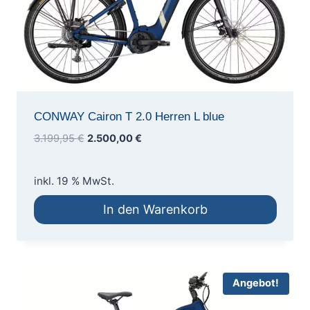
CONWAY Cairon T 2.0 Herren L blue
Ursprünglicher
Aktueller
3.199,95
€
2.500,00
€
Preis
Preis
war:
ist:
inkl. 19 % MwSt.
3.199,95 €
2.500,00 €.
In den Warenkorb
Angebot!