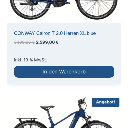
CONWAY Cairon T 2.0 Herren XL blue
Ursprünglicher
Aktueller
3.199,95
€
2.599,00
€
Preis
Preis
war:
ist:
inkl. 19 % MwSt.
3.199,95 €
2.599,00 €.
In den Warenkorb
Angebot!