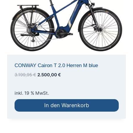
CONWAY Cairon T 2.0 Herren M blue
Ursprünglicher
Aktueller
3.199,95
€
2.500,00
€
Preis
Preis
war:
ist:
inkl. 19 % MwSt.
3.199,95 €
2.500,00 €.
In den Warenkorb