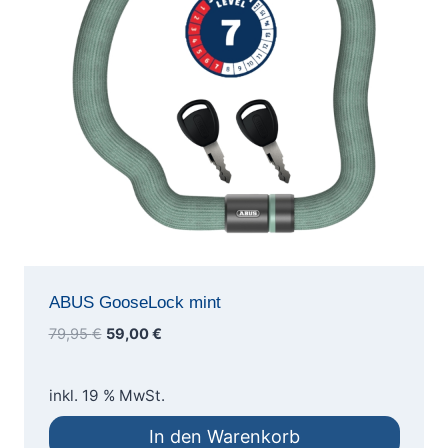
ABUS GooseLock mint
Ursprünglicher
Aktueller
79,95
€
59,00
€
Preis
Preis
war:
ist:
inkl. 19 % MwSt.
79,95 €
59,00 €.
In den Warenkorb