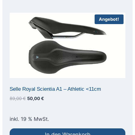
Angebot!
Selle Royal Scientia A1 – Athletic <11cm
Ursprünglicher
Aktueller
89,00
€
50,00
€
Preis
Preis
war:
ist:
inkl. 19 % MwSt.
89,00 €
50,00 €.
In den Warenkorb