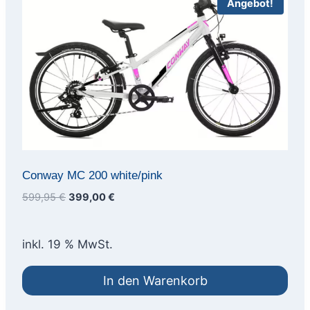
Angebot!
Conway MC 200 white/pink
Ursprünglicher
Aktueller
599,95
€
399,00
€
Preis
Preis
war:
ist:
inkl. 19 % MwSt.
599,95 €
399,00 €.
In den Warenkorb