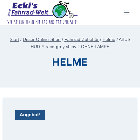
Zum
Inhalt
springen
Start
/
Unser Online-Shop
/
Fahrrad-Zubehör
/
Helme
/
ABUS
HUD-Y race-grey shiny L OHNE LAMPE
HELME
Angebot!