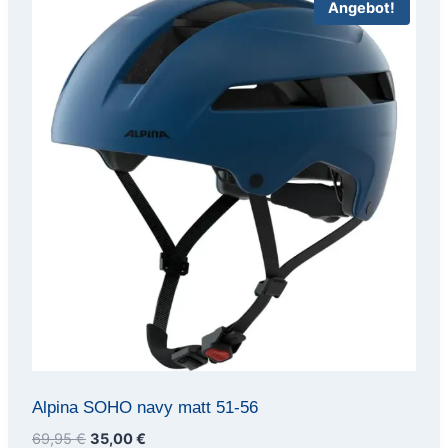
Angebot!
Alpina SOHO navy matt 51-56
Ursprünglicher
Aktueller
69,95
€
35,00
€