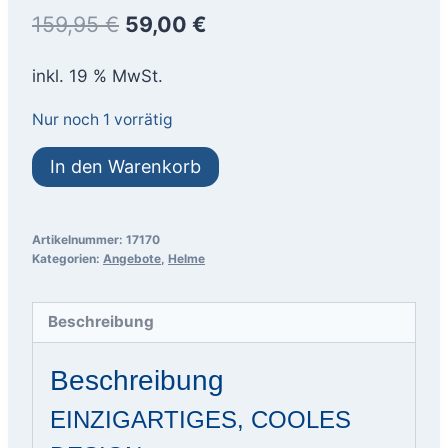
Ursprünglicher
Aktueller
159,95
€
59,00
€
Preis
Preis
inkl. 19 % MwSt.
war:
ist:
Nur noch 1 vorrätig
159,95 €
59,00 €.
ABUS
In den Warenkorb
HUD-
Y
race-
Artikelnummer:
17170
Kategorien:
Angebote
,
Helme
grey
shiny
L
Beschreibung
OHNE
Beschreibung
LAMPE
Menge
EINZIGARTIGES, COOLES