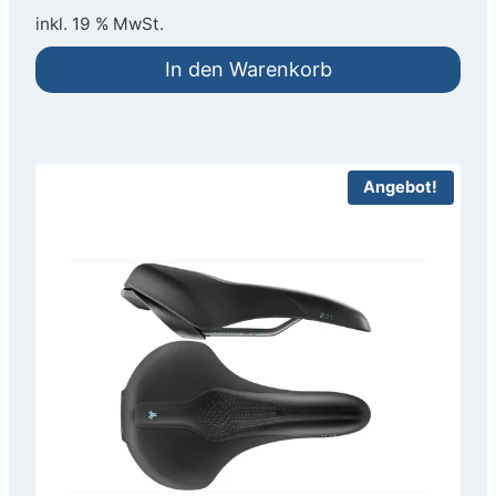
war:
ist:
inkl. 19 % MwSt.
12,99 €
6,50 €.
In den Warenkorb
Angebot!