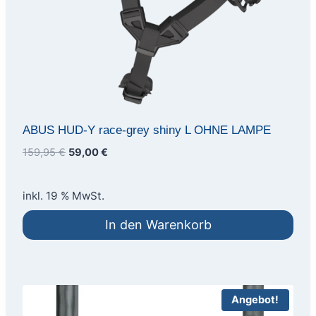
ABUS HUD-Y race-grey shiny L OHNE LAMPE
Ursprünglicher
Aktueller
159,95
€
59,00
€
Preis
Preis
war:
ist:
inkl. 19 % MwSt.
159,95 €
59,00 €.
In den Warenkorb
Angebot!