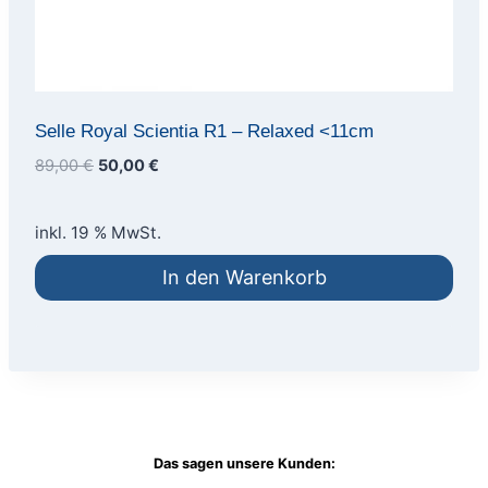
Selle Royal Scientia R1 – Relaxed <11cm
Ursprünglicher
Aktueller
89,00
€
50,00
€
Preis
Preis
war:
ist:
inkl. 19 % MwSt.
89,00 €
50,00 €.
In den Warenkorb
Das sagen unsere Kunden: