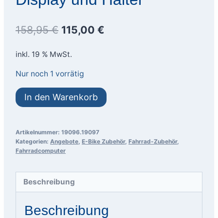
Ursprünglicher
Aktueller
158,95
€
115,00
€
Preis
Preis
inkl. 19 % MwSt.
war:
ist:
Nur noch 1 vorrätig
158,95 €
115,00 €.
MAHLE
In den Warenkorb
PulsarONE
Display
und
Artikelnummer:
19096.19097
Kategorien:
Angebote
,
E-Bike Zubehör
,
Fahrrad-Zubehör
,
Halter
Fahrradcomputer
Menge
Beschreibung
Beschreibung