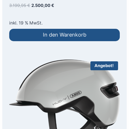
Ursprünglicher
Aktueller
3.199,95
€
2.500,00
€
Preis
Preis
war:
ist:
inkl. 19 % MwSt.
3.199,95 €
2.500,00 €.
In den Warenkorb
Angebot!