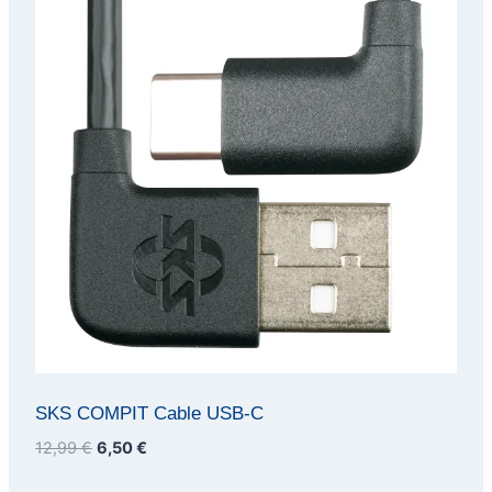
SKS COMPIT Cable USB-C
Ursprünglicher
Aktueller
12,99
€
6,50
€
Preis
Preis