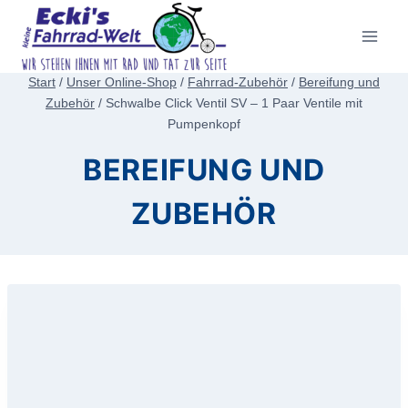
Zum
Inhalt
springen
Start
/
Unser Online-Shop
/
Fahrrad-Zubehör
/
Bereifung und
Zubehör
/
Schwalbe Click Ventil SV – 1 Paar Ventile mit
Pumpenkopf
BEREIFUNG UND
ZUBEHÖR