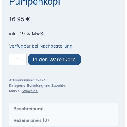
Pumpenkopf
16,95
€
inkl. 19 % MwSt.
Verfügbar bei Nachbestellung
Schwalbe
In den Warenkorb
Click
Ventil
SV
Artikelnummer:
19124
Kategorie:
Bereifung und Zubehör
-
Marke:
Schwalbe
1
Paar
Beschreibung
Ventile
mit
Rezensionen (0)
Pumpenkopf