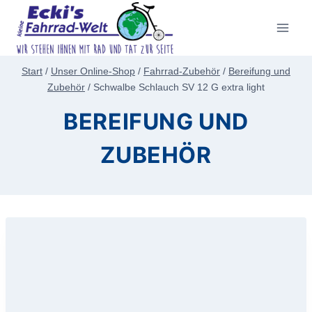
Zum
Inhalt
springen
Start
/
Unser Online-Shop
/
Fahrrad-Zubehör
/
Bereifung und
Zubehör
/
Schwalbe Schlauch SV 12 G extra light
BEREIFUNG UND
ZUBEHÖR