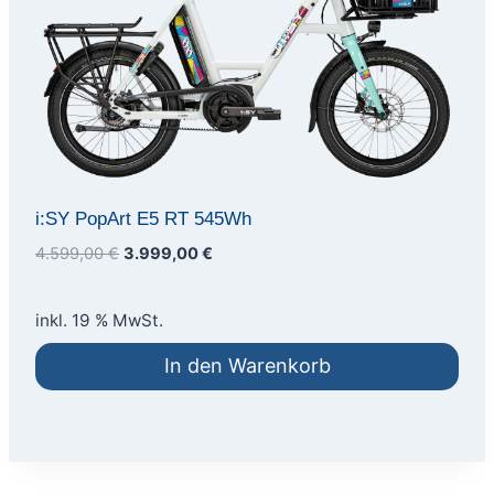
i:SY PopArt E5 RT 545Wh
Ursprünglicher
Aktueller
4.599,00
€
3.999,00
€
Preis
Preis
war:
ist:
inkl. 19 % MwSt.
4.599,00 €
3.999,00 €.
In den Warenkorb