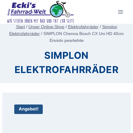
Zum
Inhalt
springen
Start
/
Unser Online-Shop
/
Elektrofahrräder
/
Simplon
Elektrofahrräder
/
SIMPLON Chenoa Bosch CX Uni HD 40cm
Enviolo pearlwhite
SIMPLON
ELEKTROFAHRRÄDER
Angebot!