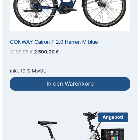
CONWAY Cairon T 2.0 Herren M blue
Ursprünglicher
Aktueller
3.199,95
€
2.500,00
€
Preis
Preis
war:
ist:
inkl. 19 % MwSt.
3.199,95 €
2.500,00 €.
In den Warenkorb
Angebot!