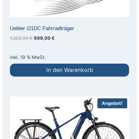
Uebler i21DC Fahrradträger
Ursprünglicher
Aktueller
1.220,00
€
999,00
€
Preis
Preis
war:
ist:
inkl. 19 % MwSt.
1.220,00 €
999,00 €.
In den Warenkorb
Angebot!