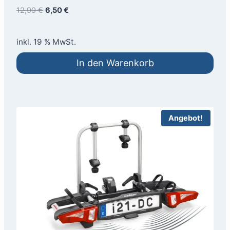
Ursprünglicher
Aktueller
12,99
€
6,50
€
Preis
Preis
war:
ist:
inkl. 19 % MwSt.
12,99 €
6,50 €.
In den Warenkorb
Angebot!