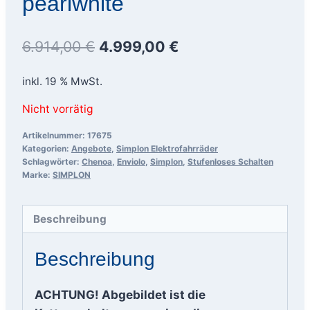
pearlwhite
Ursprünglicher
Aktueller
6.914,00
€
4.999,00
€
Preis
Preis
inkl. 19 % MwSt.
war:
ist:
Nicht vorrätig
6.914,00 €
4.999,00 €.
Artikelnummer:
17675
Kategorien:
Angebote
,
Simplon Elektrofahrräder
Schlagwörter:
Chenoa
,
Enviolo
,
Simplon
,
Stufenloses Schalten
Marke:
SIMPLON
Beschreibung
Beschreibung
ACHTUNG! Abgebildet ist die