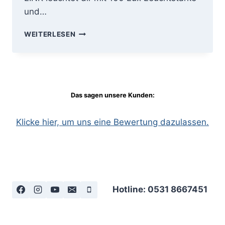
und…
ERLEBE
WEITERLESEN
DIE
INTELLIGENTE
LINKFUNKTION:
AURA
100
UND
Das sagen unsere Kunden:
BLAZE
LINK
Klicke hier, um uns eine Bewertung dazulassen.
Hotline: 0531 8667451