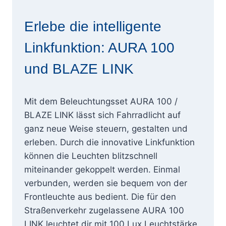
INFORMATION
Erlebe die intelligente
Linkfunktion: AURA 100
und BLAZE LINK
Von
25. September 2024
Mit dem Beleuchtungsset AURA 100 /
Quastus
BLAZE LINK lässt sich Fahrradlicht auf
ganz neue Weise steuern, gestalten und
erleben. Durch die innovative Linkfunktion
können die Leuchten blitzschnell
miteinander gekoppelt werden. Einmal
verbunden, werden sie bequem von der
Frontleuchte aus bedient. Die für den
Straßenverkehr zugelassene AURA 100
LINK leuchtet dir mit 100 Lux Leuchtstärke