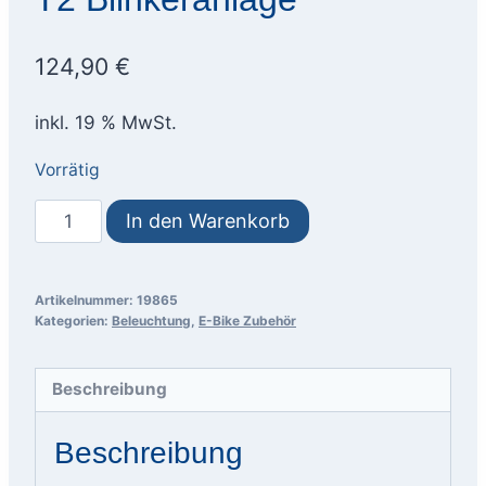
124,90
€
inkl. 19 % MwSt.
Vorrätig
Busch+Müller
In den Warenkorb
TURNTEC
T2
Blinkeranlage
Artikelnummer:
19865
Kategorien:
Beleuchtung
,
E-Bike Zubehör
Menge
Beschreibung
Beschreibung