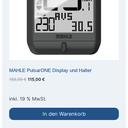
MAHLE PulsarONE Display und Halter
Ursprünglicher
Aktueller
158,95
€
115,00
€
Preis
Preis
war:
ist:
inkl. 19 % MwSt.
158,95 €
115,00 €.
In den Warenkorb